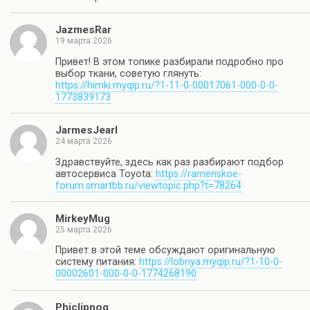
JazmesRar
19 марта 2026
Привет! В этом топике разбирали подробно про
выбор ткани, советую глянуть:
https://himki.myqip.ru/?1-11-0-00017061-000-0-0-
1773839173
JarmesJearl
24 марта 2026
Здравствуйте, здесь как раз разбирают подбор
автосервиса Toyota:
https://ramenskoe-
forum.smartbb.ru/viewtopic.php?t=78264
MirkeyMug
25 марта 2026
Привет в этой теме обсуждают оригинальную
систему питания:
https://lobnya.myqip.ru/?1-10-0-
00002601-000-0-0-1774268190
Phiclipnog