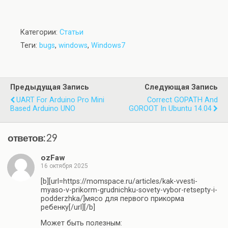
Категории:
Статьи
Теги:
bugs
,
windows
,
Windows7
Предыдущая Запись
Следующая Запись
UART For Arduino Pro Mini
Correct GOPATH And
Based Arduino UNO
GOROOT In Ubuntu 14.04
ответов: 29
ozFaw
16 октября 2025
[b][url=https://momspace.ru/articles/kak-vvesti-
myaso-v-prikorm-grudnichku-sovety-vybor-retsepty-i-
podderzhka/]мясо для первого прикорма
ребенку[/url][/b]
Может быть полезным: