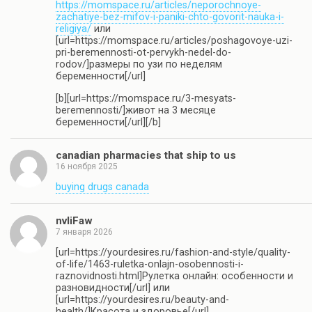
https://momspace.ru/articles/neporochnoye-
zachatiye-bez-mifov-i-paniki-chto-govorit-nauka-i-
religiya/
или
[url=https://momspace.ru/articles/poshagovoye-uzi-
pri-beremennosti-ot-pervykh-nedel-do-
rodov/]размеры по узи по неделям
беременности[/url]
[b][url=https://momspace.ru/3-mesyats-
beremennosti/]живот на 3 месяце
беременности[/url][/b]
canadian pharmacies that ship to us
16 ноября 2025
buying drugs canada
nvliFaw
7 января 2026
[url=https://yourdesires.ru/fashion-and-style/quality-
of-life/1463-ruletka-onlajn-osobennosti-i-
raznovidnosti.html]Рулетка онлайн: особенности и
разновидности[/url] или
[url=https://yourdesires.ru/beauty-and-
health/]Красота и здоровье[/url]