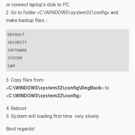
or connect laptop’s disk to PC.
2. Go to folder «C:\WINDOWS\system32\config» and
make backup files：
DEFAULT

SECURITY

SOFTWARE

SYSTEM

SAM
3. Copy files from
«
C:\WINDOWS\system32\config\RegBack
» to
«
C:\WINDOWS\system32\config
«
4. Reboot
5. System will loading first time very slowly.
Best regards!