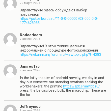
29 марта 2026
Здравствуйте здесь обсуждают выбор
погрузчика:
https://pskov.borda.ru/?1-0-0-00000703-000-0-0-
1774628985
RodcerIcers
7 апреля 2026
Здравствуйте! В этом топике делимся
информацией о процедуре фотоомоложения:
https://nekurim.anyforum.ru/viewtopic.php?t=4283
JamresTab
7 апреля 2026
In the lofty theater of android novelty, we day in and
day out conserve our standing ovations seeking the
world-shakers: the printing
https://spb.smartbb.ru/
press, the be disclosed bulb, the microchip. These are
the he
Jeffreymub
8 апреля 2026