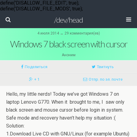
define('DISALLOW_FILE_EDIT', true);
define('DISALLOW_FILE_MODS', true);
/dev/head
4 июля 2014 ↔ 29 комментария(ев)
Windows 7 black screen with cursor
Аноним
Поделиться
Твитнуть
+ 1
Отпр. по эл. почте
Hello, my little nerds! Today we’ve got Windows 7 on
laptop Lenovo G770. When it brought to me, I saw only
black screen and mouse cursor before login in system.
Safe mode and recovery haven’t help my situation :(
Solution:
1.Download Live CD with GNU/Linux (for example Ubuntu)