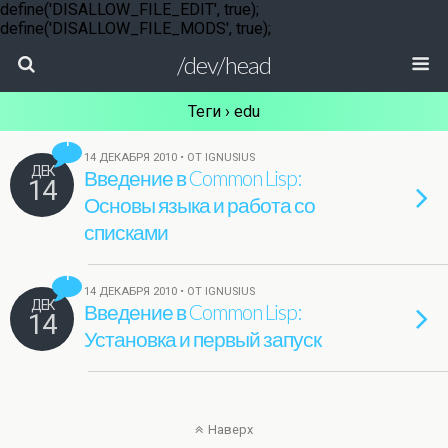
define('DISALLOW_FILE_EDIT', true);
define('DISALLOW_FILE_MODS', true);
/dev/head
Теги › edu
1
14 ДЕКАБРЯ 2010 • ОТ IGNUSIUS
ДЕК
Введение в Common Lisp:
14
Основы языка и работа со
списками
1
14 ДЕКАБРЯ 2010 • ОТ IGNUSIUS
ДЕК
Введение в Common Lisp:
14
Установка и первый запуск
Наверх