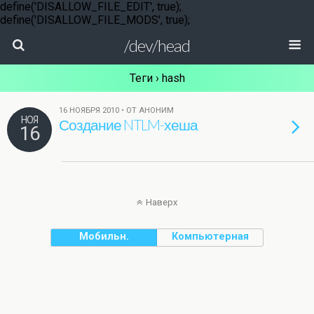
define('DISALLOW_FILE_EDIT', true);
define('DISALLOW_FILE_MODS', true);
/dev/head
Теги › hash
16 НОЯБРЯ 2010 • ОТ АНОНИМ
НОЯ
Создание NTLM-хеша
16
Наверх
Мобильн.
Компьютерная