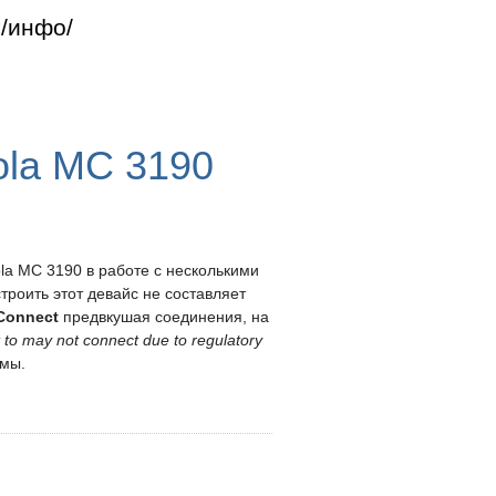
г
инфо
ola MC 3190
la MC 3190 в работе с несколькими
строить этот девайс не составляет
Connect
предвкушая соединения, на
t to may not connect due to regulatory
емы.