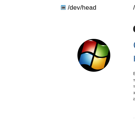
define('DISALLOW_FILE_EDIT', true); define('DISALLOW_FILE_MODS'
/dev/head