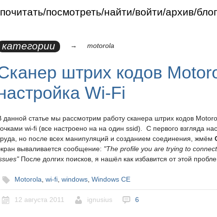
, true);
почитать
посмотреть
найти
войти
архив
бло
категории
→
motorola
Сканер штрих кодов Motor
настройка Wi-Fi
В данной статье мы рассмотрим работу сканера штрих кодов Motoro
точками wi-fi (все настроено на на один ssid). С первого взгляда на
труда, но после всех манипуляций и созданием соединения, жмём
экран вываливается сообщение:
"The profile you are trying to connec
issues"
После долгих поисков, я нашёл как избавится от этой пробл
Motorola
,
wi-fi
,
windows
,
Windows CE
12 августа 2011
ignusius
6