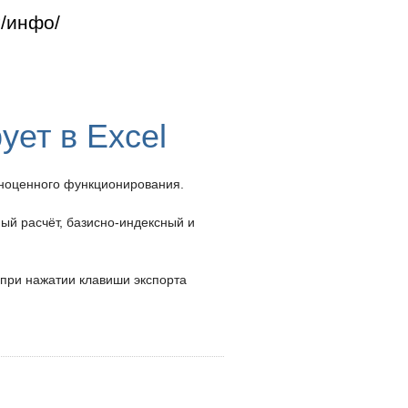
г
инфо
ует в Excel
олноценного функционирования.
ый расчёт, базисно-индексный и
а при нажатии клавиши экспорта