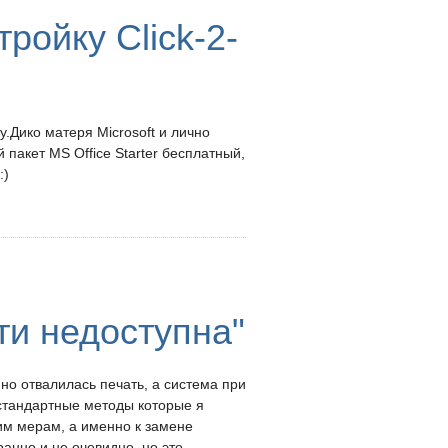
ройку Click-2-
у.Дико матеря Microsoft и лично
пакет MS Office Starter бесплатный,
:)
и недоступна"
о отвалилась печать, а система при
стандартные методы которые я
ним мерам, а именно к замене
ранно и не очевидно, но это