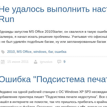
Не удалось выполнить наст
Run
Однажды запустив MS Office 2010Starter, он свалился в такую ошибк
Балмера, я начал искать решение проблемы. Учитывая что офисный 
я не был удивлён подобным багам, ну или запланированным багам 
2010
,
MS Office
,
windows
,
баг
,
ошибка
15 июня 2011
ignusius
9
Ошибка "Подсистема печат
Недавно на одной рабочей станции с ОС Windows XP SP3 неожиданн
добавление принтера пишет "Подсистема печати недоступна". Все 
нашёл в интернете не помогли, так что пришлось прибегать к край
повреждённых файлов. Оказалось, что проблема с
sfc
, довольно ст