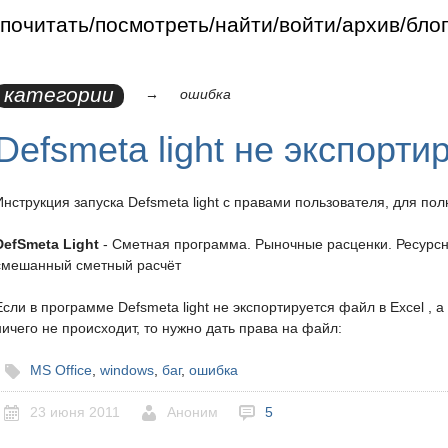
, true);
почитать
посмотреть
найти
войти
архив
бло
категории
→
ошибка
Defsmeta light не экспортир
Инструкция запуска Defsmeta light с правами пользователя, для п
DefSmeta Light
- Сметная программа. Рыночные расценки. Ресурсн
смешанный сметный расчёт
Если в программе Defsmeta light не экспортируется файл в Excel , 
ничего не происходит, то нужно дать права на файл:
MS Office
,
windows
,
баг
,
ошибка
23 июня 2011
Аноним
5