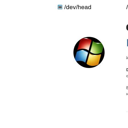
define('DISALLOW_FILE_EDIT', true); define('DISALLOW_FILE_MODS'
/dev/head