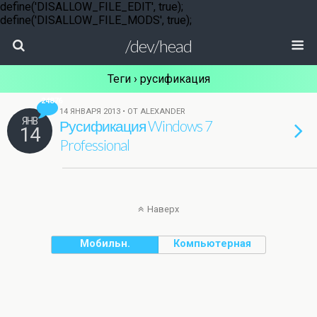
define('DISALLOW_FILE_EDIT', true);
define('DISALLOW_FILE_MODS', true);
/dev/head
Теги › русификация
24876
14 ЯНВАРЯ 2013 • ОТ ALEXANDER
ЯНВ
Русификация Windows 7
14
Professional
Наверх
Мобильн.
Компьютерная