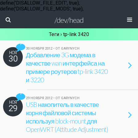
define('DISALLOW_FILE_EDIT', true);
define('DISALLOW_FILE_MODS', true);
/dev/head
Теги › tp-link 3420
7
30 НОЯБРЯ 2012 • ОТ GARYNYCH
НОЯ
Добавление 3G модема в
30
качестве wan интерфейса на
примере роутеров tp-link 3420
и 3220
7
29 НОЯБРЯ 2012 • ОТ GARYNYCH
НОЯ
USB накопитель в качестве
29
корня файловой системы
используя block-mount для
OpenWRT (Attitude Adjustment)