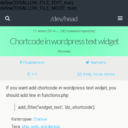
define('DISALLOW_FILE_EDIT', true);
define('DISALLOW_FILE_MODS', true);
/dev/head
11 июня 2014 ↔ 582 комментария(ев)
Chortcode in wordpress text widget
Аноним
Поделиться
Твитнуть
+ 1
Отпр. по эл. почте
If you want add chortcode in wordpress text widjet, you
should add line in functions.php
add_filter(‘widget_text’, ‘do_shortcode’);
Категории:
Статьи
Теги:
php
,
web
,
wordpress