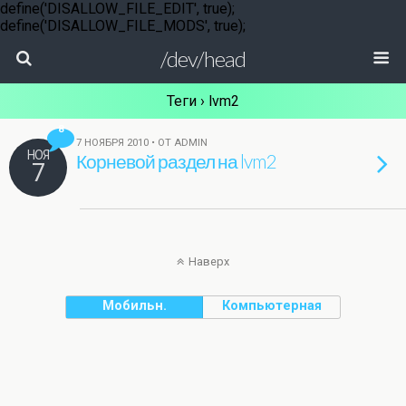
define('DISALLOW_FILE_EDIT', true);
define('DISALLOW_FILE_MODS', true);
/dev/head
Теги › lvm2
8
7 НОЯБРЯ 2010 • ОТ ADMIN
НОЯ
Корневой раздел на lvm2
7
Наверх
Мобильн.
Компьютерная