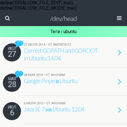
define('DISALLOW_FILE_EDIT', true);
define('DISALLOW_FILE_MODS', true);
/dev/head
Теги › ubuntu
10707
27 ИЮЛЯ 2014 • ОТ ANDREYKYZ
ИЮЛ
Correct GOPATH and GOROOT
27
in Ubuntu 14.04
4
28 МАЯ 2014 • ОТ АНОНИМ
МАЯ
Google Pinyin в Ubuntu
28
6 ИЮЛЯ 2012 • ОТ АНОНИМ
ИЮЛ
Java SE 7 на Ubuntu 12.04
6