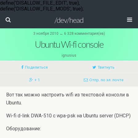
define('DISALLOW_FILE_EDIT', true);
define('DISALLOW_FILE_MODS', true);
/dev/head
3 ноября 2010 ↔ 6 328 комментария(ев)
Ubuntu Wi-fi console
ignusius
Поделиться
Твитнуть
+ 1
Отпр. по эл. почте
Вот так можно настроить wifi из текстовой консоли в
Ubuntu.
Wi-fi d-link DWA-510 с wpa-psk на Ubuntu server (DHCP)
Оборудование: