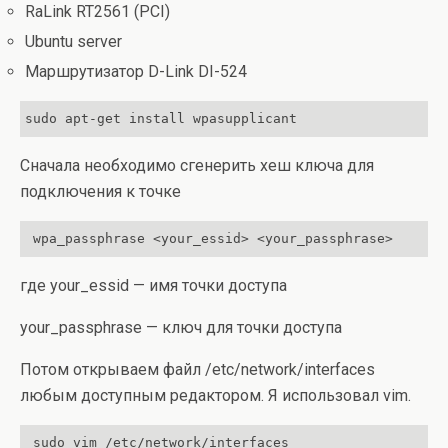
RaLink RT2561 (PCI)
Ubuntu server
Маршрутизатор D-Link DI-524
sudo apt-get install wpasupplicant 
Сначала необходимо сгенерить хеш ключа для
подключения к точке
 wpa_passphrase <your_essid> <your_passphrase>
где your_essid — имя точки доступа
your_passphrase — ключ для точки доступа
Потом открываем файл /etc/network/interfaces
любым доступным редактором. Я использовал vim.
 sudo vim /etc/network/interfaces