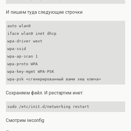
И пишем туда следующие строчки
auto wlan0

iface wlan0 inet dhcp

wpa-driver wext

wpa-ssid

wpa-ap-scan 1

wpa-proto WPA

wpa-key-mgmt WPA-PSK

wpa-psk <сгенерированный вами хеш ключа>
Сохраняем файл. И рестартим инет:
sudo /etc/init.d/networking restart
Смотрим iwconfig