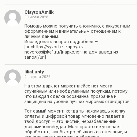
ClaytonAmilk
30 июля 2026
Помощь можно получить анонимно, с аккуратным
оформлением и внимательным отношением к
личным данным.
Исследовать вопрос подробнее —
[url=https://vyvod-iz-zapoya-v-
novorossijske1.ru/]нарколог на дом вывод из
запоя[/url]
liliaLunty
9 августа 2026
На этом даркнет маркетплейсе нет места
случайным или необдуманным покупкам, потому
что каждая сделка осознанна, прозрачна и
защищена на уровне лучших мировых стандартов.
Тот самый момент, когда ты нажимаешь кнопку
оплаты, и цифровой товар мгновенно падает в
твой доступ — это чистый, неразбавленный
дофаминовый удар. Мозг просто не успевает
обработать, как быстро сбылось его желание, и