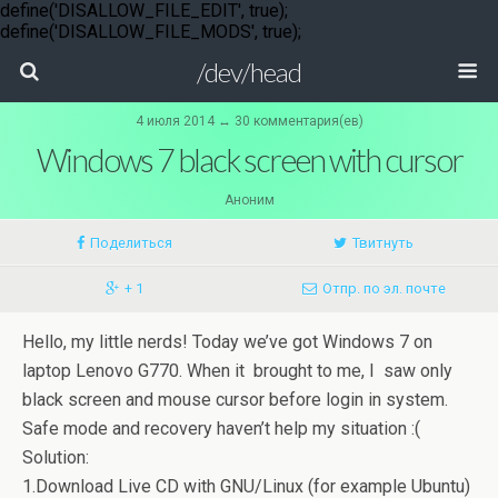
define('DISALLOW_FILE_EDIT', true);
define('DISALLOW_FILE_MODS', true);
/dev/head
4 июля 2014 ↔ 30 комментария(ев)
Windows 7 black screen with cursor
Аноним
Поделиться
Твитнуть
+ 1
Отпр. по эл. почте
Hello, my little nerds! Today we’ve got Windows 7 on
laptop Lenovo G770. When it brought to me, I saw only
black screen and mouse cursor before login in system.
Safe mode and recovery haven’t help my situation :(
Solution:
1.Download Live CD with GNU/Linux (for example Ubuntu)