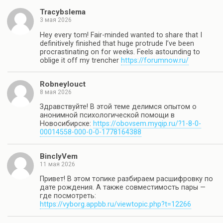
Tracybslema
3 мая 2026
Hey every tom! Fair-minded wanted to share that I
definitively finished that huge protrude I’ve been
procrastinating on for weeks. Feels astounding to
oblige it off my trencher
https://forumnow.ru/
Robneylouct
8 мая 2026
Здравствуйте! В этой теме делимся опытом о
анонимной психологической помощи в
Новосибирске:
https://obovsem.myqip.ru/?1-8-0-
00014558-000-0-0-1778164388
BinclyVem
11 мая 2026
Привет! В этом топике разбираем расшифровку по
дате рождения. А также совместимость пары —
где посмотреть:
https://vyborg.appbb.ru/viewtopic.php?t=12266