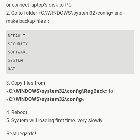
or connect laptop’s disk to PC.
2. Go to folder «C:\WINDOWS\system32\config» and
make backup files：
DEFAULT

SECURITY

SOFTWARE

SYSTEM

SAM
3. Copy files from
«
C:\WINDOWS\system32\config\RegBack
» to
«
C:\WINDOWS\system32\config
«
4. Reboot
5. System will loading first time very slowly.
Best regards!