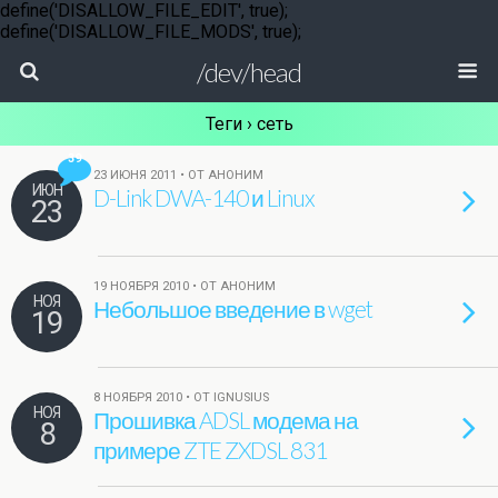
define('DISALLOW_FILE_EDIT', true);
define('DISALLOW_FILE_MODS', true);
/dev/head
Теги › сеть
39
23 ИЮНЯ 2011 • ОТ АНОНИМ
ИЮН
D-Link DWA-140 и Linux
23
19 НОЯБРЯ 2010 • ОТ АНОНИМ
НОЯ
Небольшое введение в wget
19
8 НОЯБРЯ 2010 • ОТ IGNUSIUS
НОЯ
Прошивка ADSL модема на
8
примере ZTE ZXDSL 831