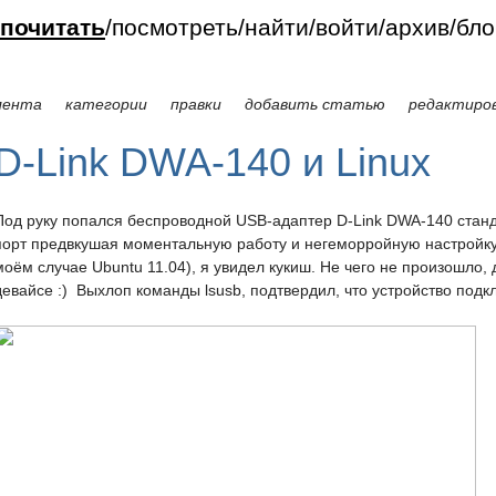
, true);
почитать
посмотреть
найти
войти
архив
бло
лента
категории
правки
добавить статью
редактиро
D-Link DWA-140 и Linux
Под руку попался беспроводной USB-адаптер D-Link DWA-140 станда
порт предвкушая моментальную работу и негеморройную настройку 
моём случае Ubuntu 11.04), я увидел кукиш. Не чего не произошло,
девайсе :) Выхлоп команды lsusb, подтвердил, что устройство подк