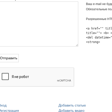
Ваш e-mail не буд
Обязательные по
Разрешенные HTM
<a href="" tit
title=""> <b> 
<del datetime=
<strong>
Вход
Добавить статью
Регистрация
Добавить видео