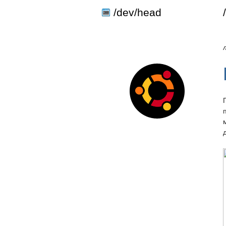
define('DISALLOW_FILE_EDIT', true); define('DISALLOW_FILE_MODS'
/dev/head