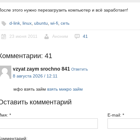
После этого нужно перезагрузить компьютер и всё заработает!
d-link
,
linux
,
ubuntu
,
wi-fi
,
сеть
23 июня 2011
Аноним
41
Комментарии: 41
vzyat zaym srochno 841
Ответить
8 августа 2026 / 12:11
мфо взять займ
взять микро займ
Оставить комментарий
Имя:
*
E-mail:
*
Комментарий: