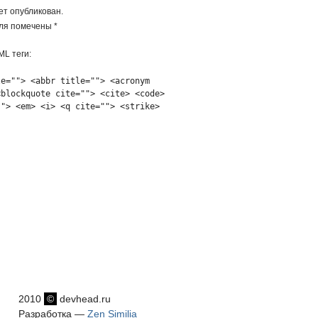
ет опубликован.
ля помечены *
L теги:
le=""> <abbr title=""> <acronym
<blockquote cite=""> <cite> <code>
""> <em> <i> <q cite=""> <strike>
2010
©
devhead.ru
Разработка —
Zen Similia