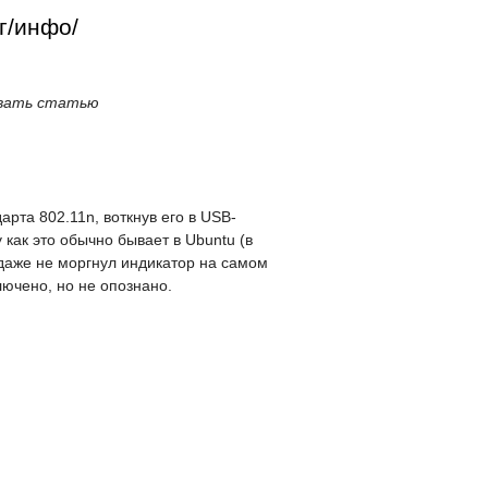
г
инфо
вать статью
рта 802.11n, воткнув его в USB-
как это обычно бывает в Ubuntu (в
 даже не моргнул индикатор на самом
лючено, но не опознано.